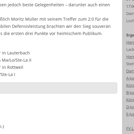
en jedoch beste Gelegenheiten – darunter auch einen
17:0
Dame
eßlich Moritz Müller mit seinem Treffer zum 2:0 für die
Loc
abilen Defensivleistung brachten wir den Sieg souverän
ns die ersten drei Punkte vor heimischem Publikum.
Erge
Herr
Lack
r in Lauterbach
Herr
 Ma/Lo/Ste-La II
Stet
 in Rottweil
Dame
Ste-La I
A-Ju
Köni
B-Ju
Köni
D-Ju
E-Ju
.)
FV L