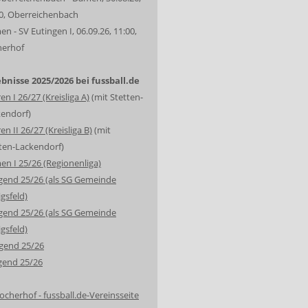
0, Oberreichenbach
n - SV Eutingen I, 06.09.26, 11:00,
herhof
bnisse 2025/2026 bei fussball.de
en I 26/27 (Kreisliga A)
(mit Stetten-
endorf)
en II 26/27 (Kreisliga B)
(mit
ten-Lackendorf)
n I 25/26 (Regionenliga)
gend 25/26 (als SG Gemeinde
gsfeld)
gend 25/26 (als SG Gemeinde
gsfeld)
gend 25/26
gend 25/26
ocherhof - fussball.de-Vereinsseite