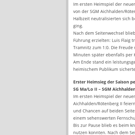
Im ersten Heimspiel der neue
von der SGM Aichhalden/Röten
Halbzeit neutralisierten sich 
ging.
Nach dem Seitenwechsel blieb d
Führung erzielten: Luis Flaig 
Tramnitz zum 1:0. Die Freude 
Minuten später ebenfalls per 
Am Ende stand ein leistungsge
heimischem Publikum sichert
Erster Heimsieg der Saison p
SG Ma/Lo II – SGM Aichhalden/
Im ersten Heimspiel der neuen
Aichhalden/Rötenberg II feier
und Chancen auf beiden Seiten
einem sehenswerten Fernschu
Bis zur Pause blieb es beim k
nutzen konnten. Nach dem Sei