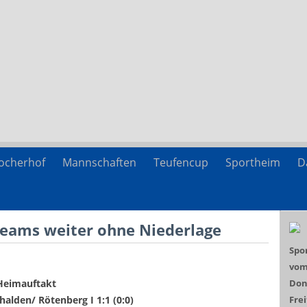
ocherhof
Mannschaften
Teufencup
Sportheim
D
Teams weiter ohne Niederlage
Spo
vom 
Don
Heimauftakt
Frei
alden/ Rötenberg I 1:1 (0:0)