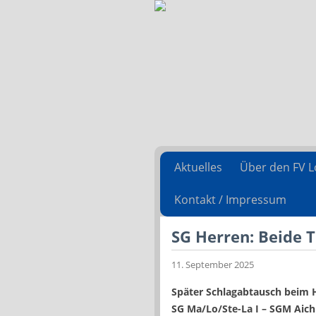
Aktuelles
Über den FV L
Kontakt / Impressum
SG Herren: Beide 
11. September 2025
Später Schlagabtausch beim 
SG Ma/Lo/Ste-La I – SGM Aichh