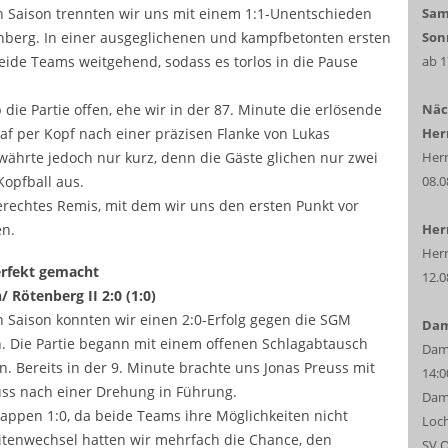
Sam
n Saison trennten wir uns mit einem 1:1-Unentschieden
Son
berg. In einer ausgeglichenen und kampfbetonten ersten
ab 1
beide Teams weitgehend, sodass es torlos in die Pause
Näc
ie Partie offen, ehe wir in der 87. Minute die erlösende
Her
traf per Kopf nach einer präzisen Flanke von Lukas
Herr
währte jedoch nur kurz, denn die Gäste glichen nur zwei
08.0
Kopfball aus.
rechtes Remis, mit dem wir uns den ersten Punkt vor
Herr
en.
Herr
erfekt gemacht
12.0
 Rötenberg II 2:0 (1:0)
 Saison konnten wir einen 2:0-Erfolg gegen die SGM
Da
n. Die Partie begann mit einem offenen Schlagabtausch
Dame
. Bereits in der 9. Minute brachte uns Jonas Preuss mit
14:0
ss nach einer Drehung in Führung.
Dame
nappen 1:0, da beide Teams ihre Möglichkeiten nicht
Loc
tenwechsel hatten wir mehrfach die Chance, den
SV O