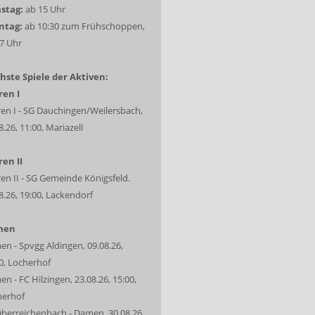
stag:
ab 15 Uhr
ntag:
ab 10:30 zum Frühschoppen,
7 Uhr
hste Spiele der Aktiven:
ren I
en I - SG Dauchingen/Weilersbach,
8.26, 11:00, Mariazell
en II
en II - SG Gemeinde Königsfeld.
8.26, 19:00, Lackendorf
men
n - Spvgg Aldingen, 09.08.26,
0, Locherhof
n - FC Hilzingen, 23.08.26, 15:00,
herhof
berreichenbach - Damen, 30.08.26,